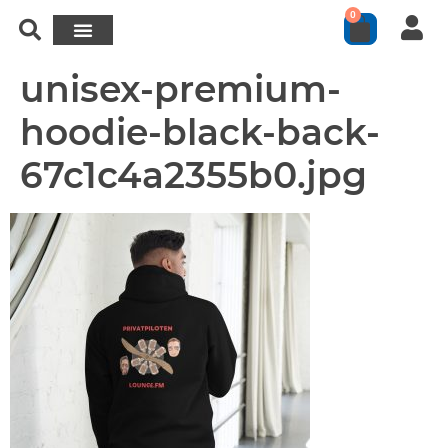
0
unisex-premium-
hoodie-black-back-
67c1c4a2355b0.jpg