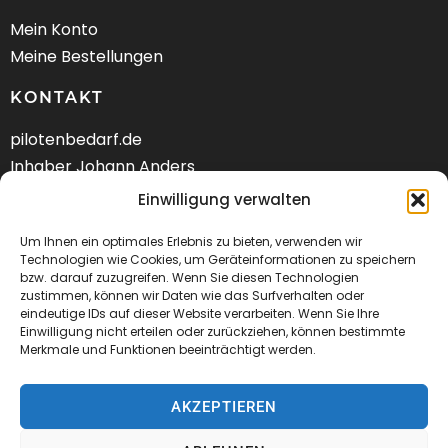
Mein Konto
Meine Bestellungen
KONTAKT
pilotenbedarf.de
Inhaber Johann Anders
Am Schwarzen Berg 58
Einwilligung verwalten
DE-21682 Stade
Um Ihnen ein optimales Erlebnis zu bieten, verwenden wir
Tel.: +49 (04141) 9288240
Technologien wie Cookies, um Geräteinformationen zu speichern
bzw. darauf zuzugreifen. Wenn Sie diesen Technologien
zustimmen, können wir Daten wie das Surfverhalten oder
Mail:
kontakt@pilotenbedarf.de
eindeutige IDs auf dieser Website verarbeiten. Wenn Sie Ihre
Einwilligung nicht erteilen oder zurückziehen, können bestimmte
Merkmale und Funktionen beeinträchtigt werden.
AKZEPTIEREN
© 2026 Pilotenbedarf.de