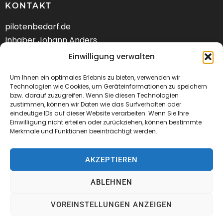
KONTAKT
pilotenbedarf.de
Inhaber Johann Anders
Am Schwarzen Berg 58
Einwilligung verwalten
DE-21682 Stade
Um Ihnen ein optimales Erlebnis zu bieten, verwenden wir
Tel.: +49 (04141) 9288240
Technologien wie Cookies, um Geräteinformationen zu speichern
bzw. darauf zuzugreifen. Wenn Sie diesen Technologien
zustimmen, können wir Daten wie das Surfverhalten oder
Mail:
kontakt@pilotenbedarf.de
eindeutige IDs auf dieser Website verarbeiten. Wenn Sie Ihre
Einwilligung nicht erteilen oder zurückziehen, können bestimmte
Merkmale und Funktionen beeinträchtigt werden.
AKZEPTIEREN
© 2026 Pilotenbedarf.de
ABLEHNEN
AGB
Datenschutz
Impressum
VOREINSTELLUNGEN ANZEIGEN