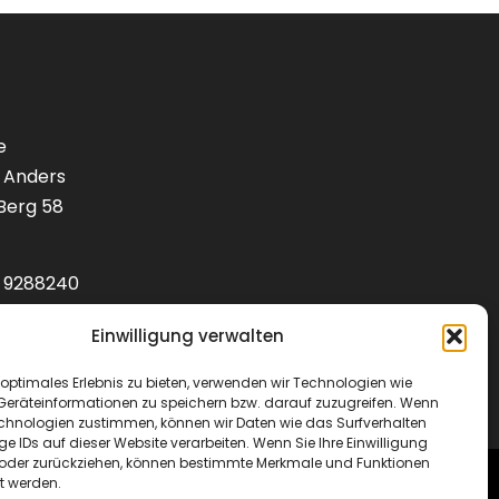
e
 Anders
Berg 58
1) 9288240
lotenbedarf.de
Einwilligung verwalten
optimales Erlebnis zu bieten, verwenden wir Technologien wie
Geräteinformationen zu speichern bzw. darauf zuzugreifen. Wenn
echnologien zustimmen, können wir Daten wie das Surfverhalten
ge IDs auf dieser Website verarbeiten. Wenn Sie Ihre Einwilligung
en oder zurückziehen, können bestimmte Merkmale und Funktionen
t werden.