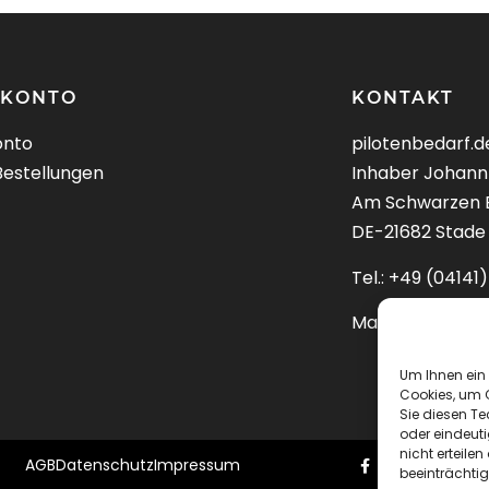
 KONTO
KONTAKT
onto
pilotenbedarf.d
Bestellungen
Inhaber Johann
Am Schwarzen 
DE-21682 Stade
Tel.: +49 (0414
Mail:
kontakt@pi
Um Ihnen ein 
Cookies, um 
Sie diesen T
oder eindeuti
nicht erteil
AGB
Datenschutz
Impressum
beeinträchtig