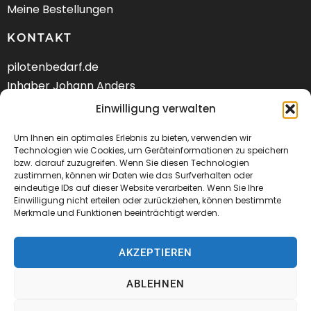
Meine Bestellungen
KONTAKT
pilotenbedarf.de
Inhaber Johann Anders
Am Schwarzen Berg 58
Einwilligung verwalten
DE-21682 Stade
Um Ihnen ein optimales Erlebnis zu bieten, verwenden wir
Tel.: +49 (04141) 9288240
Technologien wie Cookies, um Geräteinformationen zu speichern
bzw. darauf zuzugreifen. Wenn Sie diesen Technologien
zustimmen, können wir Daten wie das Surfverhalten oder
Mail:
kontakt@pilotenbedarf.de
eindeutige IDs auf dieser Website verarbeiten. Wenn Sie Ihre
Einwilligung nicht erteilen oder zurückziehen, können bestimmte
Merkmale und Funktionen beeinträchtigt werden.
AKZEPTIEREN
© 2026 Pilotenbedarf.de
ABLEHNEN
AGB
Datenschutz
Impressum