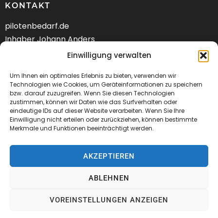
KONTAKT
pilotenbedarf.de
Inhaber Johann Anders
Am Schwarzen Berg 58
Einwilligung verwalten
DE-21682 Stade
Um Ihnen ein optimales Erlebnis zu bieten, verwenden wir
Tel.: +49 (04141) 9288240
Technologien wie Cookies, um Geräteinformationen zu speichern
bzw. darauf zuzugreifen. Wenn Sie diesen Technologien
zustimmen, können wir Daten wie das Surfverhalten oder
Mail:
kontakt@pilotenbedarf.de
eindeutige IDs auf dieser Website verarbeiten. Wenn Sie Ihre
Einwilligung nicht erteilen oder zurückziehen, können bestimmte
Merkmale und Funktionen beeinträchtigt werden.
AKZEPTIEREN
© 2026 Pilotenbedarf.de
ABLEHNEN
AGB
Datenschutz
Impressum
VOREINSTELLUNGEN ANZEIGEN