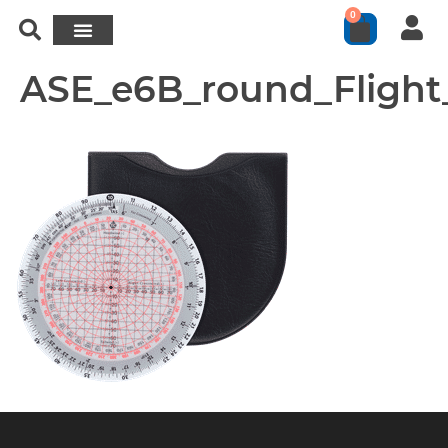
0
ASE_e6B_round_Fligh