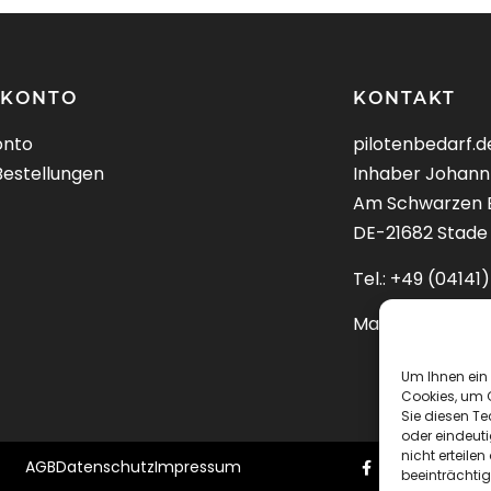
 KONTO
KONTAKT
onto
pilotenbedarf.d
Bestellungen
Inhaber Johann
Am Schwarzen 
DE-21682 Stade
Tel.: +49 (0414
Mail:
kontakt@pi
Um Ihnen ein 
Cookies, um 
Sie diesen T
oder eindeuti
nicht erteil
AGB
Datenschutz
Impressum
beeinträchtig