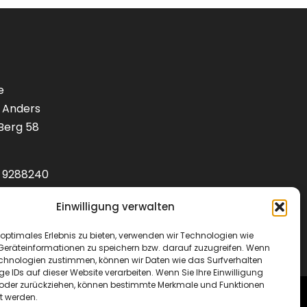
e
 Anders
Berg 58
1) 9288240
lotenbedarf.de
Einwilligung verwalten
optimales Erlebnis zu bieten, verwenden wir Technologien wie
Geräteinformationen zu speichern bzw. darauf zuzugreifen. Wenn
echnologien zustimmen, können wir Daten wie das Surfverhalten
ge IDs auf dieser Website verarbeiten. Wenn Sie Ihre Einwilligung
en oder zurückziehen, können bestimmte Merkmale und Funktionen
t werden.