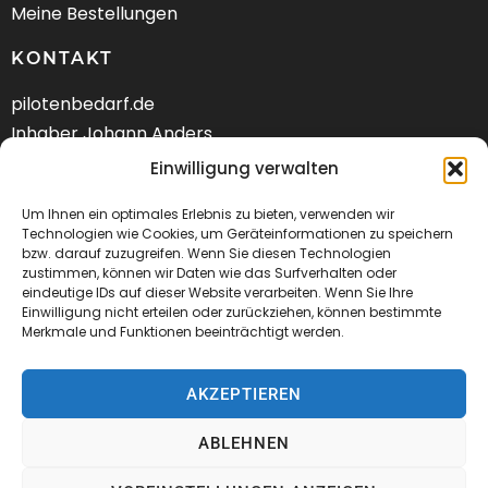
Meine Bestellungen
KONTAKT
pilotenbedarf.de
Inhaber Johann Anders
Am Schwarzen Berg 58
Einwilligung verwalten
DE-21682 Stade
Um Ihnen ein optimales Erlebnis zu bieten, verwenden wir
Technologien wie Cookies, um Geräteinformationen zu speichern
Tel.: +49 (04141) 9288240
bzw. darauf zuzugreifen. Wenn Sie diesen Technologien
zustimmen, können wir Daten wie das Surfverhalten oder
Mail:
kontakt@pilotenbedarf.de
eindeutige IDs auf dieser Website verarbeiten. Wenn Sie Ihre
Einwilligung nicht erteilen oder zurückziehen, können bestimmte
Merkmale und Funktionen beeinträchtigt werden.
AKZEPTIEREN
© 2026 Pilotenbedarf.de
ABLEHNEN
AGB
Datenschutz
Impressum