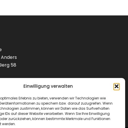
e
 Anders
Berg 58
1) 9288240
Einwilligung verwalten
lotenbedarf.de
optimales Erlebnis zu bieten, verwenden wir Technologien wie
Geräteinformationen zu speichern bzw. darauf zuzugreifen. Wenn
echnologien zustimmen, können wir Daten wie das Surfverhalten
ge IDs auf dieser Website verarbeiten. Wenn Sie Ihre Einwilligung
en oder zurückziehen, können bestimmte Merkmale und Funktionen
t werden.