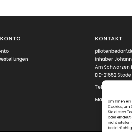
 KONTO
KONTAKT
onto
pilotenbedarf.d
Bestellungen
Inhaber Johann
Am Schwarzen 
DE-21682 Stade
Tel.: +49 (0414
Mail:
kontakt@pi
Um Ihnen ein 
Cookies, um 
Sie diesen T
oder eindeuti
nicht erteil
beeinträchtig