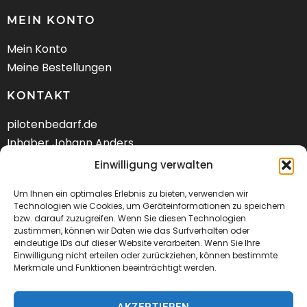
MEIN KONTO
Mein Konto
Meine Bestellungen
KONTAKT
pilotenbedarf.de
Inhaber Johann Anders
Am Schwarzen Berg 58
Einwilligung verwalten
DE-21682 Stade
Um Ihnen ein optimales Erlebnis zu bieten, verwenden wir
Technologien wie Cookies, um Geräteinformationen zu speichern
Tel.: +49 (04141) 9288240
bzw. darauf zuzugreifen. Wenn Sie diesen Technologien
zustimmen, können wir Daten wie das Surfverhalten oder
Mail:
kontakt@pilotenbedarf.de
eindeutige IDs auf dieser Website verarbeiten. Wenn Sie Ihre
Einwilligung nicht erteilen oder zurückziehen, können bestimmte
Merkmale und Funktionen beeinträchtigt werden.
AKZEPTIEREN