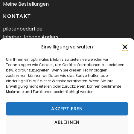
Meine Bestellungen
KONTAKT
pilotenbedarf.de
Inhaber Johann Anders
Am Schwarzen Berg 58
Einwilligung verwalten
DE-21682 Stade
Um Ihnen ein optimales Erlebnis zu bieten, verwenden wir
Tel.: +49 (04141) 9288240
Technologien wie Cookies, um Geräteinformationen zu speichern
bzw. darauf zuzugreifen. Wenn Sie diesen Technologien
zustimmen, können wir Daten wie das Surfverhalten oder
Mail:
kontakt@pilotenbedarf.de
eindeutige IDs auf dieser Website verarbeiten. Wenn Sie Ihre
Einwilligung nicht erteilen oder zurückziehen, können bestimmte
Merkmale und Funktionen beeinträchtigt werden.
AKZEPTIEREN
© 2026 Pilotenbedarf.de
ABLEHNEN
AGB
Datenschutz
Impressum