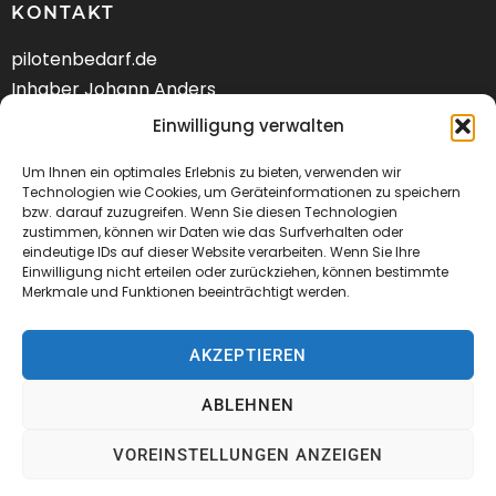
KONTAKT
pilotenbedarf.de
Inhaber Johann Anders
Am Schwarzen Berg 58
Einwilligung verwalten
DE-21682 Stade
Um Ihnen ein optimales Erlebnis zu bieten, verwenden wir
Tel.: +49 (04141) 9288240
Technologien wie Cookies, um Geräteinformationen zu speichern
bzw. darauf zuzugreifen. Wenn Sie diesen Technologien
zustimmen, können wir Daten wie das Surfverhalten oder
Mail:
kontakt@pilotenbedarf.de
eindeutige IDs auf dieser Website verarbeiten. Wenn Sie Ihre
Einwilligung nicht erteilen oder zurückziehen, können bestimmte
Merkmale und Funktionen beeinträchtigt werden.
AKZEPTIEREN
© 2026 Pilotenbedarf.de
ABLEHNEN
AGB
Datenschutz
Impressum
VOREINSTELLUNGEN ANZEIGEN