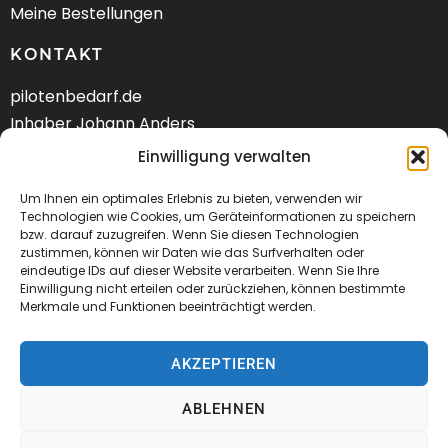
Meine Bestellungen
KONTAKT
pilotenbedarf.de
Inhaber Johann Anders
Am Schwarzen Berg 58
Einwilligung verwalten
DE-21682 Stade
Um Ihnen ein optimales Erlebnis zu bieten, verwenden wir
Tel.: +49 (04141) 9288240
Technologien wie Cookies, um Geräteinformationen zu speichern
bzw. darauf zuzugreifen. Wenn Sie diesen Technologien
zustimmen, können wir Daten wie das Surfverhalten oder
Mail:
kontakt@pilotenbedarf.de
eindeutige IDs auf dieser Website verarbeiten. Wenn Sie Ihre
Einwilligung nicht erteilen oder zurückziehen, können bestimmte
Merkmale und Funktionen beeinträchtigt werden.
AKZEPTIEREN
© 2026 Pilotenbedarf.de
ABLEHNEN
AGB
Datenschutz
Impressum