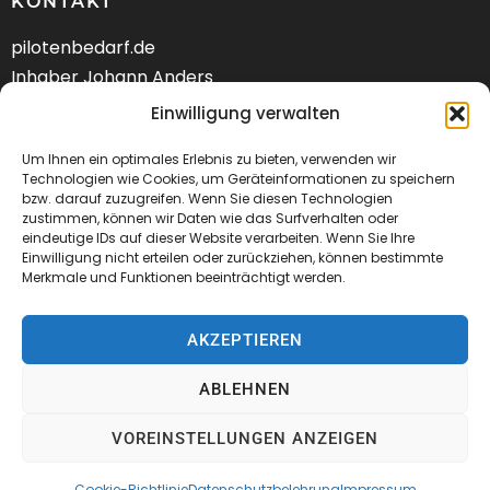
KONTAKT
pilotenbedarf.de
Inhaber Johann Anders
Am Schwarzen Berg 58
Einwilligung verwalten
DE-21682 Stade
Um Ihnen ein optimales Erlebnis zu bieten, verwenden wir
Tel.: +49 (04141) 9288240
Technologien wie Cookies, um Geräteinformationen zu speichern
bzw. darauf zuzugreifen. Wenn Sie diesen Technologien
zustimmen, können wir Daten wie das Surfverhalten oder
Mail:
kontakt@pilotenbedarf.de
eindeutige IDs auf dieser Website verarbeiten. Wenn Sie Ihre
Einwilligung nicht erteilen oder zurückziehen, können bestimmte
Merkmale und Funktionen beeinträchtigt werden.
AKZEPTIEREN
© 2026 Pilotenbedarf.de
ABLEHNEN
AGB
Datenschutz
Impressum
VOREINSTELLUNGEN ANZEIGEN
Cookie-Richtlinie
Datenschutzbelehrung
Impressum
VERTRAG WIDERRUFEN