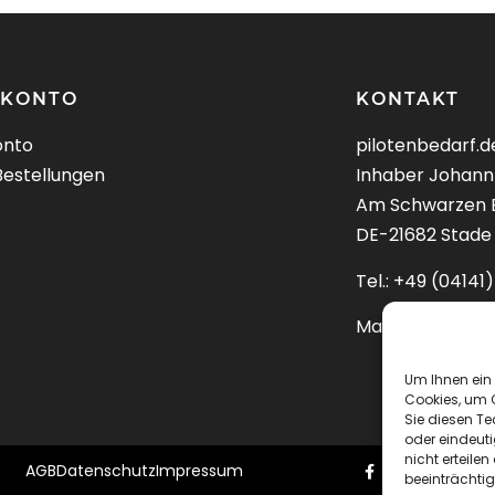
 KONTO
KONTAKT
onto
pilotenbedarf.d
Bestellungen
Inhaber Johann
Am Schwarzen 
DE-21682 Stade
Tel.: +49 (0414
Mail:
kontakt@pi
Um Ihnen ein 
Cookies, um 
Sie diesen T
oder eindeuti
nicht erteil
AGB
Datenschutz
Impressum
beeinträchtig