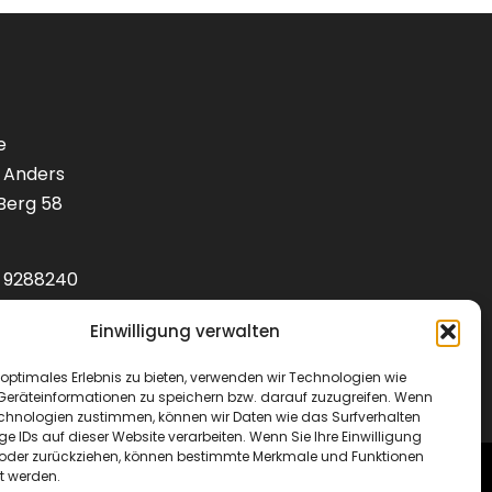
e
 Anders
Berg 58
1) 9288240
lotenbedarf.de
Einwilligung verwalten
optimales Erlebnis zu bieten, verwenden wir Technologien wie
Geräteinformationen zu speichern bzw. darauf zuzugreifen. Wenn
echnologien zustimmen, können wir Daten wie das Surfverhalten
ge IDs auf dieser Website verarbeiten. Wenn Sie Ihre Einwilligung
en oder zurückziehen, können bestimmte Merkmale und Funktionen
t werden.