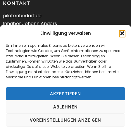
KONTAKT
pilotenbedarf.de
Inhaber Johann Anders
Am Schwarzen Berg 58
Einwilligung verwalten
DE-21682 Stade
Um Ihnen ein optimales Erlebnis zu bieten, verwenden wir
Tel.: +49 (04141) 9288240
Technologien wie Cookies, um Geräteinformationen zu speichern
bzw. darauf zuzugreifen. Wenn Sie diesen Technologien
zustimmen, können wir Daten wie das Surfverhalten oder
Mail:
kontakt@pilotenbedarf.de
eindeutige IDs auf dieser Website verarbeiten. Wenn Sie Ihre
Einwilligung nicht erteilen oder zurückziehen, können bestimmte
Merkmale und Funktionen beeinträchtigt werden.
AKZEPTIEREN
© 2026 Pilotenbedarf.de
ABLEHNEN
AGB
Datenschutz
Impressum
VOREINSTELLUNGEN ANZEIGEN