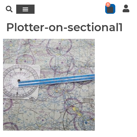
0
Plotter-on-sectional1