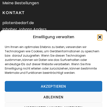
Meine Bestellungen
KONTAKT
pilotenbedarf.de
Inhaber Johann Anders
Am Schwarzen Berg 58
Einwilligung verwalten
DE-21682 Stade
Um Ihnen ein optimales Erlebnis zu bieten, verwenden wir
Technologien wie Cookies, um Geräteinformationen zu speichern
Tel.: +49 (04141) 9288240
bzw. darauf zuzugreifen. Wenn Sie diesen Technologien
zustimmen, können wir Daten wie das Surfverhalten oder
Mail:
kontakt@pilotenbedarf.de
eindeutige IDs auf dieser Website verarbeiten. Wenn Sie Ihre
Einwilligung nicht erteilen oder zurückziehen, können bestimmte
Merkmale und Funktionen beeinträchtigt werden.
AKZEPTIEREN
© 2026 Pilotenbedarf.de
ABLEHNEN
AGB
Datenschutz
Impressum