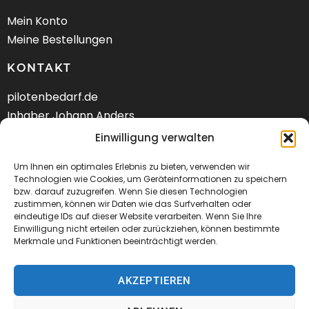
Mein Konto
Meine Bestellungen
KONTAKT
pilotenbedarf.de
Inhaber Johann Anders
Am Schwarzen Berg 58
Einwilligung verwalten
DE-21682 Stade
Um Ihnen ein optimales Erlebnis zu bieten, verwenden wir
Tel.: +49 (04141) 9288240
Technologien wie Cookies, um Geräteinformationen zu speichern
bzw. darauf zuzugreifen. Wenn Sie diesen Technologien
zustimmen, können wir Daten wie das Surfverhalten oder
Mail:
kontakt@pilotenbedarf.de
eindeutige IDs auf dieser Website verarbeiten. Wenn Sie Ihre
Einwilligung nicht erteilen oder zurückziehen, können bestimmte
Merkmale und Funktionen beeinträchtigt werden.
AKZEPTIEREN
© 2026 Pilotenbedarf.de