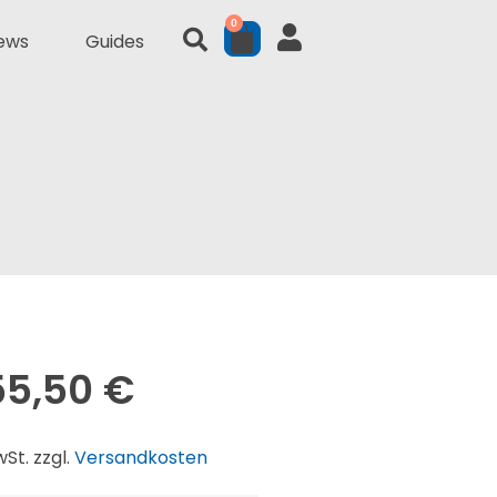
0
ews
Guides
55,50
€
wSt. zzgl.
Versandkosten