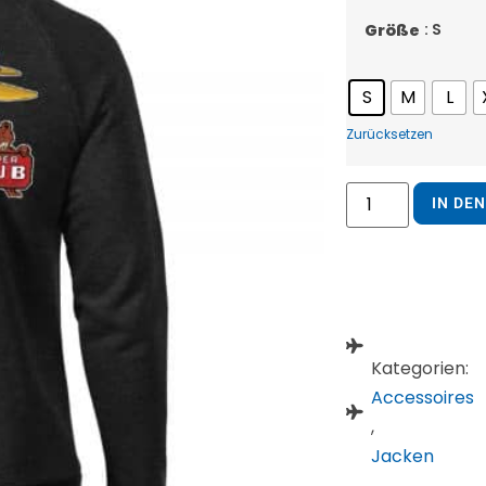
: S
Größe
S
M
L
Zurücksetzen
IN DE
Kategorien:
Accessoires
,
Jacken