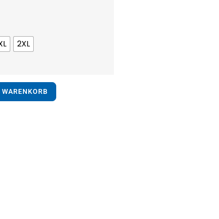
XL
2XL
N WARENKORB