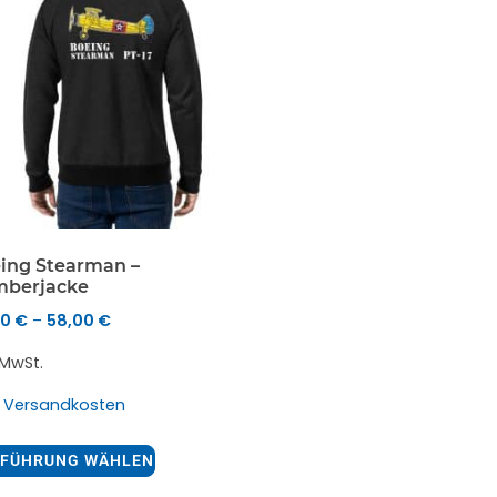
ing Stearman –
berjacke
50
€
58,00
€
–
. MwSt.
.
Versandkosten
FÜHRUNG WÄHLEN