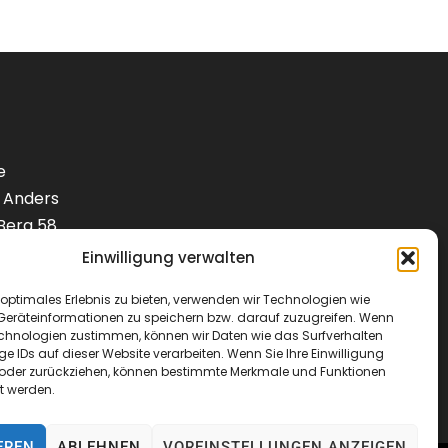
e
 Anders
Berg 58
Einwilligung verwalten
1) 9288240
optimales Erlebnis zu bieten, verwenden wir Technologien wie
Geräteinformationen zu speichern bzw. darauf zuzugreifen. Wenn
lotenbedarf.de
echnologien zustimmen, können wir Daten wie das Surfverhalten
ge IDs auf dieser Website verarbeiten. Wenn Sie Ihre Einwilligung
en oder zurückziehen, können bestimmte Merkmale und Funktionen
t werden.
EREN
ABLEHNEN
VOREINSTELLUNGEN ANZEIGEN