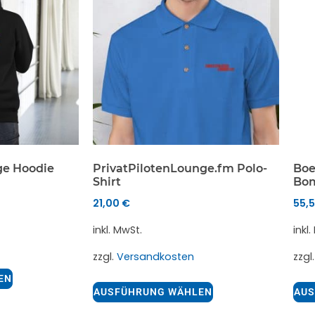
ge Hoodie
PrivatPilotenLounge.fm Polo-
Boe
Shirt
Bom
21,00
€
55,
inkl. MwSt.
inkl
zzgl.
Versandkosten
zzgl
EN
AUSFÜHRUNG WÄHLEN
AUS