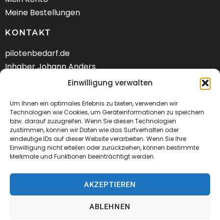
Meine Bestellungen
KONTAKT
pilotenbedarf.de
Inhaber Johann Anders
Am Schwarzen Berg 58
Einwilligung verwalten
DE-21682 Stade
Um Ihnen ein optimales Erlebnis zu bieten, verwenden wir
Tel.: +49 (04141) 9288240
Technologien wie Cookies, um Geräteinformationen zu speichern
bzw. darauf zuzugreifen. Wenn Sie diesen Technologien
zustimmen, können wir Daten wie das Surfverhalten oder
Mail:
kontakt@pilotenbedarf.de
eindeutige IDs auf dieser Website verarbeiten. Wenn Sie Ihre
Einwilligung nicht erteilen oder zurückziehen, können bestimmte
Merkmale und Funktionen beeinträchtigt werden.
AKZEPTIEREN
© 2026 Pilotenbedarf.de
ABLEHNEN
AGB
Datenschutz
Impressum