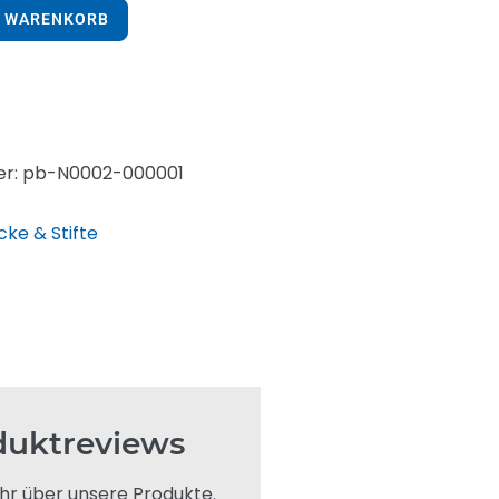
N WARENKORB
er: pb-N0002-000001
cke & Stifte
duktreviews
hr über unsere Produkte.