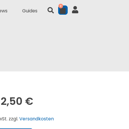
0
ews
Guides
12,50
€
wSt. zzgl.
Versandkosten