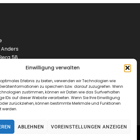
e
 Anders
Berg 58
Einwilligung verwalten
1) 9288240
optimales Erlebnis zu bieten, verwenden wir Technologien wie
Geräteinformationen zu speichern bzw. darauf zuzugreifen. Wenn
lotenbedarf.de
echnologien zustimmen, können wir Daten wie das Surfverhalten
ge IDs auf dieser Website verarbeiten. Wenn Sie Ihre Einwilligung
en oder zurückziehen, können bestimmte Merkmale und Funktionen
t werden.
EREN
ABLEHNEN
VOREINSTELLUNGEN ANZEIGEN