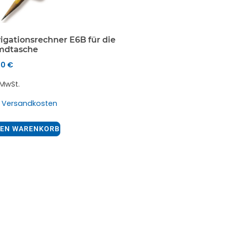
igationsrechner E6B für die
mdtasche
50
€
. MwSt.
.
Versandkosten
DEN WARENKORB