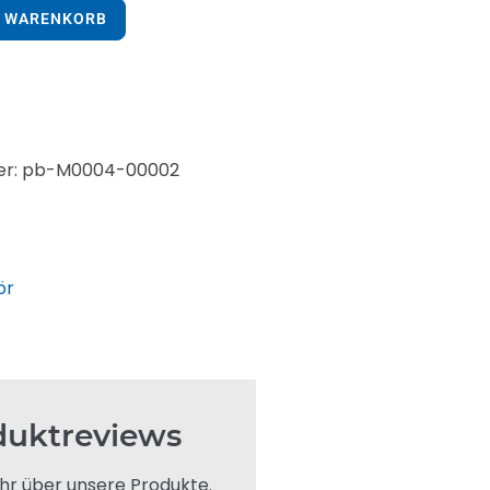
N WARENKORB
er: pb-M0004-00002
ör
duktreviews
hr über unsere Produkte.