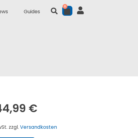
0
ews
Guides
44,99
€
St. zzgl.
Versandkosten