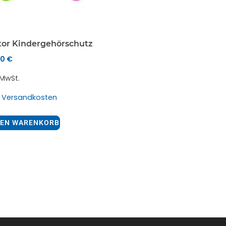
tor Kindergehörschutz
50
€
. MwSt.
.
Versandkosten
DEN WARENKORB