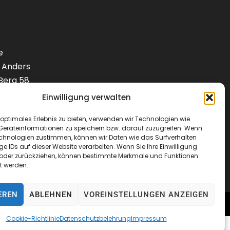
e
 Anders
Berg 58
Einwilligung verwalten
1) 9288240
optimales Erlebnis zu bieten, verwenden wir Technologien wie
Geräteinformationen zu speichern bzw. darauf zuzugreifen. Wenn
lotenbedarf.de
echnologien zustimmen, können wir Daten wie das Surfverhalten
ge IDs auf dieser Website verarbeiten. Wenn Sie Ihre Einwilligung
en oder zurückziehen, können bestimmte Merkmale und Funktionen
t werden.
EREN
ABLEHNEN
VOREINSTELLUNGEN ANZEIGEN
Cookie-Richtlinie
Datenschutzbelehrung
Impressum