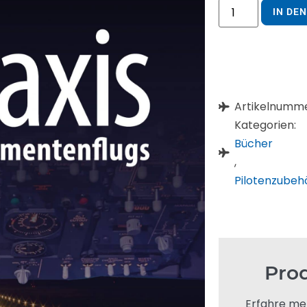
IN DE
Artikelnumm
Kategorien:
Bücher
,
Pilotenzubeh
Pro
Erfahre me