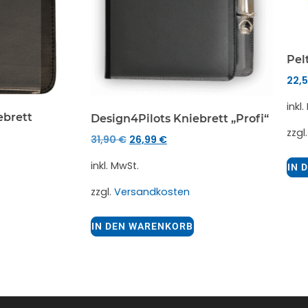
Pel
22,
inkl
ebrett
Design4Pilots Kniebrett „Profi“
zzgl
31,90
€
26,99
€
inkl. MwSt.
IN 
zzgl.
Versandkosten
IN DEN WARENKORB