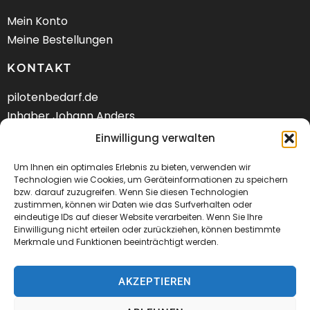
Mein Konto
Meine Bestellungen
KONTAKT
pilotenbedarf.de
Inhaber Johann Anders
Am Schwarzen Berg 58
Einwilligung verwalten
DE-21682 Stade
Um Ihnen ein optimales Erlebnis zu bieten, verwenden wir
Technologien wie Cookies, um Geräteinformationen zu speichern
Tel.: +49 (04141) 9288240
bzw. darauf zuzugreifen. Wenn Sie diesen Technologien
zustimmen, können wir Daten wie das Surfverhalten oder
Mail:
kontakt@pilotenbedarf.de
eindeutige IDs auf dieser Website verarbeiten. Wenn Sie Ihre
Einwilligung nicht erteilen oder zurückziehen, können bestimmte
Merkmale und Funktionen beeinträchtigt werden.
AKZEPTIEREN
© 2026 Pilotenbedarf.de