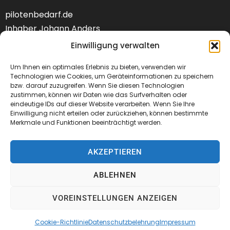
pilotenbedarf.de
Inhaber Johann Anders
Am Schwarzen Berg 58
Einwilligung verwalten
DE-21682 Stade
Um Ihnen ein optimales Erlebnis zu bieten, verwenden wir
Tel.: +49 (04141) 9288240
Technologien wie Cookies, um Geräteinformationen zu speichern
bzw. darauf zuzugreifen. Wenn Sie diesen Technologien
zustimmen, können wir Daten wie das Surfverhalten oder
Mail:
kontakt@pilotenbedarf.de
eindeutige IDs auf dieser Website verarbeiten. Wenn Sie Ihre
Einwilligung nicht erteilen oder zurückziehen, können bestimmte
Merkmale und Funktionen beeinträchtigt werden.
AKZEPTIEREN
© 2026 Pilotenbedarf.de
ABLEHNEN
AGB
Datenschutz
Impressum
VOREINSTELLUNGEN ANZEIGEN
Cookie-Richtlinie
Datenschutzbelehrung
Impressum
VERTRAG WIDERRUFEN